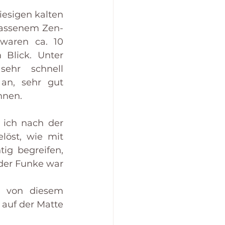
esigen kalten 
lassenem Zen-
waren ca. 10 
Blick. Unter 
ehr schnell 
an, sehr gut 
nnen.
 ich nach der 
löst, wie mit 
ig begreifen, 
der Funke war 
h von diesem 
auf der Matte 