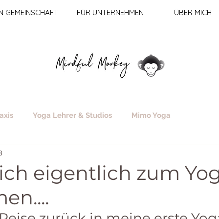
IN GEMEINSCHAFT
FÜR UNTERNEHMEN
ÜBER MICH
axis
Yoga Lehrer & Studios
Mimo Yoga
8
ich eigentlich zum Yo
n....
 Reise zurück in meine erste Yo