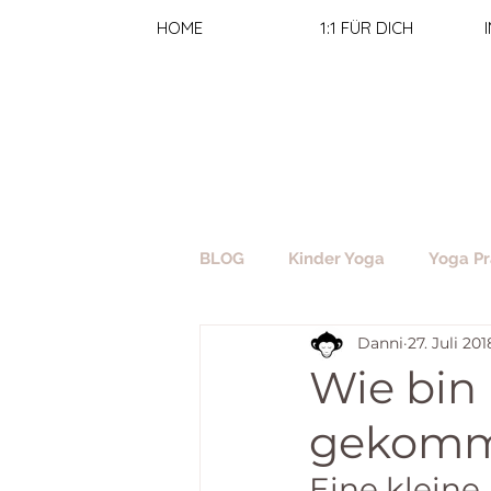
HOME
1:1 FÜR DICH
BLOG
Kinder Yoga
Yoga Pr
Danni
27. Juli 201
Wie bin 
gekomme
Eine kleine