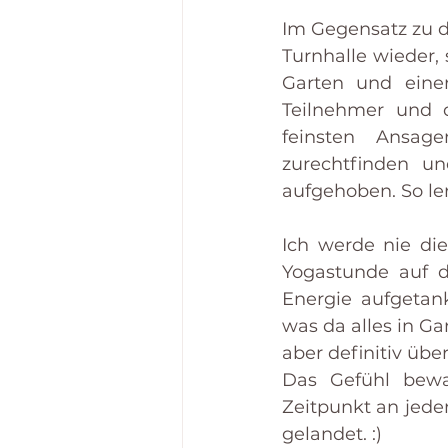
Im Gegensatz zu de
Turnhalle wieder
Garten und eine
Teilnehmer und d
feinsten Ansage
zurechtfinden un
aufgehoben. So le
Ich werde nie die
Yogastunde auf de
Energie aufgetankt
was da alles in Ga
aber definitiv üb
Das Gefühl bewah
Zeitpunkt an jeden
gelandet. :)