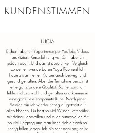
KUNDENSTIMMEN
HATHA YOGA PRÄVENTION
Mittwoch
20:00 - 21:30 Uhr
5. August 2026
LUCIA
Bisher habe ich Yoga immer per YouTube Videos
praktiziert. Kurserfahrung vor Ort habe ich
Gönn dir eine Auszeit:
jedoch auch. Und das ist absolut kein Vergleich
zu deinen wunderbaren Yoga Räumen! Ich
Dieser Kurs unterstützt dich wieder in
habe zwar meinen Körper auch bewegt und
deine innere und äußere Balance zu
gesund gehalten. Aber die Teilnahme bei dir ist
eine ganz andere Qualität! So heilsam, ich
kommen. Gezielte Impulse bringen dich
fühle mich so wohl und gehalten und komme in
in einen tiefen inneren Dialog mit deiner
eine ganz tiefe entspannte Ruhe. Nach jeder
individuellen Thematik. Ziel ist es, dich
Session bin ich wieder richtig aufgetankt auf
körperlich und seelisch wieder in Einklang
allen Ebenen. Du hast so viel Wissen, versprühst
zu bringen.
mit deiner liebevollen und auch humorvollen Art
so viel Tiefgang und man kann sich einfach so
*von den Krankenkassen anerkannt
richtig fallen lassen. Ich bin sehr dankbar, es ist