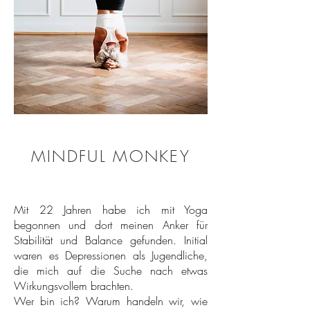
MINDFUL MONKEY
SOULFUL LIVING CIRCLE
15. Juli 2026
Mit 22 Jahren habe ich mit Yoga
begonnen und dort meinen Anker für
Die Landlust - Café am
Stabilität und Balance gefunden. Initial
Cremerius Hof
waren es Depressionen als Jugendliche,
die mich auf die Suche nach etwas
Wirkungsvollem brachten.
Der Soulful Living Circle ist ein ruhiger,
Wer bin ich? Warum handeln wir, wie