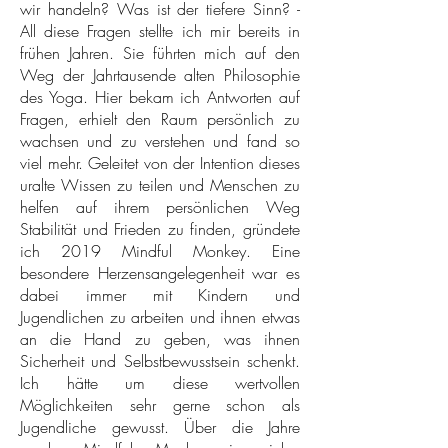
gehaltener Workshop für Frauen, die sich
wir handeln? Was ist der tiefere Sinn? -
nach Verbindung, Tiefe und einem
All diese Fragen stellte ich mir bereits in
bewussten Sein
im Körper sehnen. Dieser
frühen Jahren. Sie führten mich auf den
Circle schafft einen geschützten Raum für
Weg der Jahrtausende alten Philosophie
Innehalten, Selbstwahrnehmung und
des Yoga. Hier bekam ich Antworten auf
ehrlichen Austausch – jenseits von
Fragen, erhielt den Raum persönlich zu
wachsen und zu verstehen und fand so
Leistungsdruck, Erwartungen oder
viel mehr. Geleitet von der Intention dieses
Optimierung.
uralte Wissen zu teilen und Menschen zu
helfen auf ihrem persönlichen Weg
Kein Müssen.
Stabilität und Frieden zu finden, gründete
ich 2019 Mindful Monkey. Eine
Kein Funktionieren.
besondere Herzensangelegenheit war es
dabei immer mit Kindern und
Ein Raum zum Ankommen und
Jugendlichen zu arbeiten und ihnen etwas
Durchatmen.
an die Hand zu geben, was ihnen
Sicherheit und Selbstbewusstsein schenkt.
Ich hätte um diese wertvollen
WEITERE INFOS
Möglichkeiten sehr gerne schon als
Jugendliche gewusst. Über die Jahre