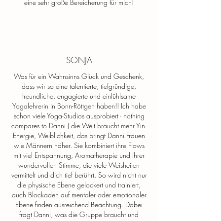
eine sehr große Bereicherung für mich!
WEITERE INFOS
SONJA
Soul Vacation Retreat
Was für ein Wahnsinns Glück und Geschenk,
dass wir so eine talentierte, tiefgründige,
Kloster Schweinheim
freundliche, engagierte und einfühlsame
Yogalehrerin in Bonn-Röttgen haben!! Ich habe
16 - 18. Oktober 2026
schon viele Yoga-Studios ausprobiert - nothing
compares to Danni ( die Welt braucht mehr Yin-
Energie, Weiblichkeit, das bringt Danni Frauen
The best Journey always takes us home...
wie Männern näher. Sie kombiniert ihre Flows
mit viel Entspannung, Aromatherapie und ihrer
Durchatmen, entspannen, in die Ruhe eintauchen
wundervollen Stimme, die viele Weisheiten
und mit einem Lächeln auf den Lippen das Wunder
vermittelt und dich tief berührt. So wird nicht nur
wieder wahrnehmen...
die physische Ebene gelockert und trainiert,
auch Blockaden auf mentaler oder emotionaler
Ebene finden ausreichend Beachtung. Dabei
fragt Danni, was die Gruppe braucht und